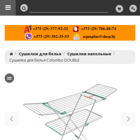
+375 (29) 377-92-32
+375 (29) 706-48-74
+375 (29) 302-35-53
aquaplus@shop.by
Сушилки для белья
Сушилки напольные
Сушилка для белья Colombo DOUBLE
Previous
Ne