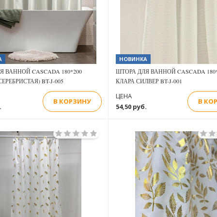
А
НОВИНКА
Я ВАННОЙ CASCADA 180*200
ШТОРА ДЛЯ ВАННОЙ CASCADA 180*
ЕРЕБРИСТАЯ) BT-J-005
КЛАРА СИЛВЕР BT-J-001
ЦЕНА
В КОРЗИНУ
В КО
.
54,50 руб.
Previous
Next