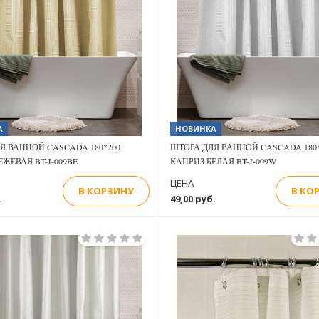
Previous
Next
А
НОВИНКА
Я ВАННОЙ CASCADA 180*200
ШТОРА ДЛЯ ВАННОЙ CASCADA 180*
ЕЖЕВАЯ BT-J-009BE
КАПРИЗ БЕЛАЯ BT-J-009W
ЦЕНА
В КОРЗИНУ
В КО
.
49,00 руб.
Previous
Next