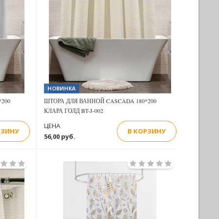
Previous
Next
Next
НОВИНКА
200
ШТОРА ДЛЯ ВАННОЙ CASCADA 180*200
КЛАРА ГОЛД BT-J-002
ЦЕНА
РЗИНУ
В КОРЗИНУ
56,00 руб.
Previous
Next
Next