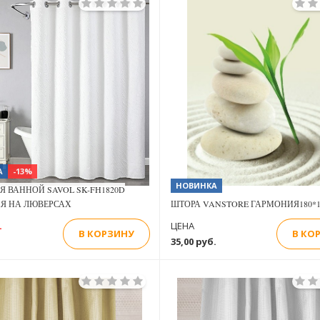
А
-13%
НОВИНКА
Я ВАННОЙ SAVOL SK-FH1820D
Я НА ЛЮВЕРСАХ
ШТОРА VANSTORE ГАРМОНИЯ180*180
.
ЦЕНА
В КОРЗИНУ
В КО
35,00 руб.