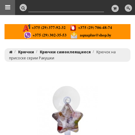
+375 (29) 377-92-32
+375 (29) 706-48-74
+375 (29) 302-35-53
aquaplus@shop.by
Крючки
Крючки самоклеящиеся
Крючок на
присоске серии Ракушки